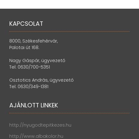
KAPCSOLAT
8000, Székesfehérvár,
Palotai út 168.
Nagy Gáspár, ügyvezető
Tel: 0630/700-5351
Osztotics András, ügyvezető
Tel: 0630/349-1381
AJÁNLOTT LINKEK
http://nyugodtepitkezes.hu
http://www.albakolor.hu