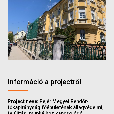
Információ a projectről
Project neve
: Fejér Megyei Rendőr-
főkapitányság főépületének állagvédelmi,
felújítási munkáihoz kapcsolódó