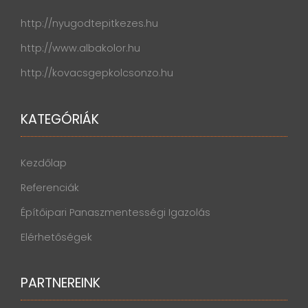
http://nyugodtepitkezes.hu
http://www.albakolor.hu
http://kovacsgepkolcsonzo.hu
KATEGÓRIÁK
Kezdőlap
Referenciák
Építőipari Panaszmentességi Igazolás
Elérhetőségek
PARTNEREINK