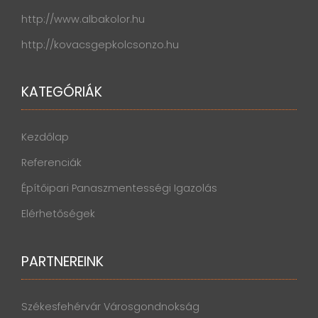
http://www.albakolor.hu
http://kovacsgepkolcsonzo.hu
KATEGÓRIÁK
Kezdőlap
Referenciák
Építőipari Panaszmentességi Igazolás
Elérhetőségek
PARTNEREINK
Székesfehérvár Városgondnokság